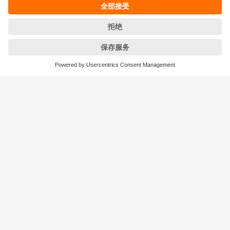
条款&条件
保修政策
地点 (EN)
易福门电子(上海)有限公司
上海市浦东新区
盛夏路61弄1号楼6层
邮编: 201203
总机: 021 3813 4800
传真: 021 5027 8669
电子邮箱:
info.cn@ifm.com
沪ICP备19047231号-1
沪公网安备31011502010310号
电话服务热线及QQ在线咨询
工作时间：
周一至周五 8:30~17:30
（节假日除外）