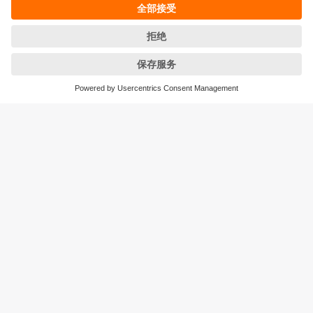
条款&条件
保修政策
地点 (EN)
易福门电子(上海)有限公司
上海市浦东新区
盛夏路61弄1号楼6层
邮编: 201203
总机: 021 3813 4800
传真: 021 5027 8669
电子邮箱:
info.cn@ifm.com
沪ICP备19047231号-1
沪公网安备31011502010310号
电话服务热线及QQ在线咨询
工作时间：
周一至周五 8:30~17:30
（节假日除外）