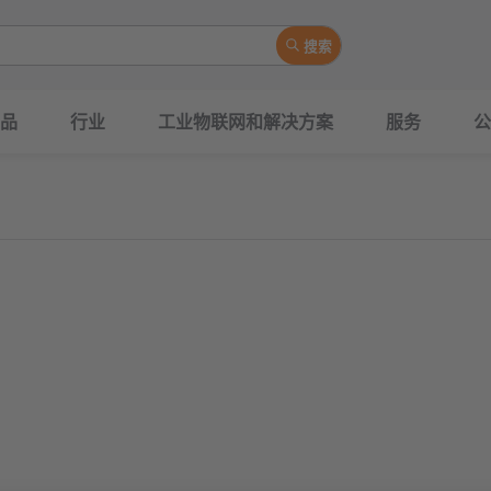
搜索
品
行业
工业物联网和解决方案
服务
公