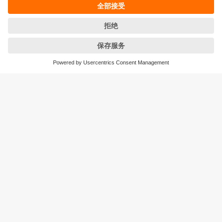
条款&条件
保修政策
地点 (EN)
易福门电子(上海)有限公司
上海市浦东新区
盛夏路61弄1号楼6层
邮编: 201203
总机: 021 3813 4800
传真: 021 5027 8669
电子邮箱:
info.cn@ifm.com
沪ICP备19047231号-1
沪公网安备31011502010310号
电话服务热线及QQ在线咨询
工作时间：
周一至周五 8:30~17:30
（节假日除外）