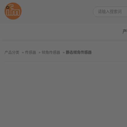
产
产品分类
传感器
倾角传感器
静态倾角传感器