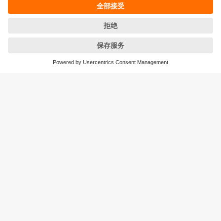
条款&条件
保修政策
地点 (EN)
易福门电子(上海)有限公司
上海市浦东新区
盛夏路61弄1号楼6层
邮编: 201203
总机: 021 3813 4800
传真: 021 5027 8669
电子邮箱:
info.cn@ifm.com
沪ICP备19047231号-1
沪公网安备31011502010310号
电话服务热线及QQ在线咨询
工作时间：
周一至周五 8:30~17:30
（节假日除外）