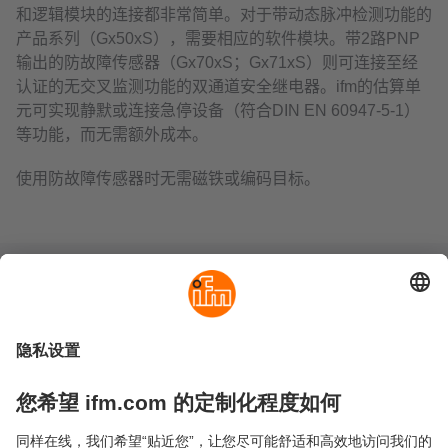
和逻辑模块的连接都非常简单。对于带动态脉冲检测功能的
产品系列（Gx50xS），需要相应的软件模块。带2路PNP
输出的防故障传感器（Gx70xS；Gx71xS）则可连接至经
认证的无交叉监测功能的双通道安全继电器。ifm的估算单
元可实现静默或连接急停设备（符合DIN EN 60947-5-1）
等功能，而无需额外成本。
使用防故障传感器时无需磁铁或编码目标。
可持续发展
隐私政策
Cookies
条款&条件
保修政策
地点 (EN)
易福门电子(上海)有限公司
上海市浦东新区
盛夏路61弄1号楼6层