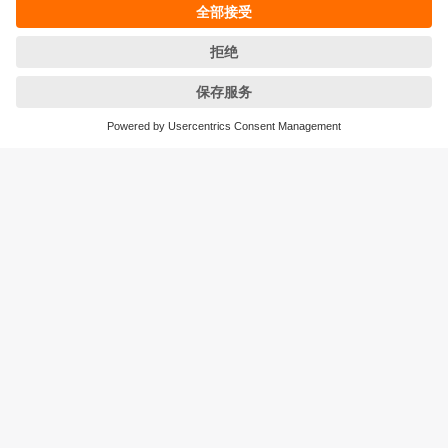
条款&条件
保修政策
地点 (EN)
易福门电子(上海)有限公司
上海市浦东新区
盛夏路61弄1号楼6层
邮编: 201203
总机: 021 3813 4800
传真: 021 5027 8669
电子邮箱:
info.cn@ifm.com
沪ICP备19047231号-1
沪公网安备31011502010310号
电话服务热线及QQ在线咨询
工作时间：
周一至周五 8:30~17:30
（节假日除外）