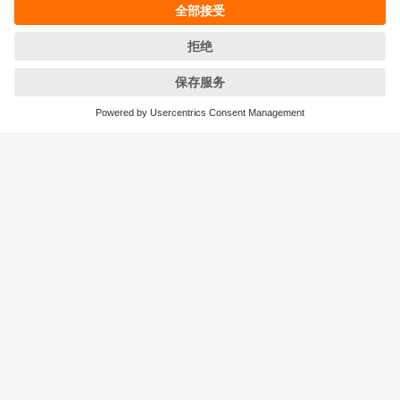
条款&条件
保修政策
地点 (EN)
易福门电子(上海)有限公司
上海市浦东新区
盛夏路61弄1号楼6层
邮编: 201203
总机: 021 3813 4800
传真: 021 5027 8669
电子邮箱:
info.cn@ifm.com
沪ICP备19047231号-1
沪公网安备31011502010310号
电话服务热线及QQ在线咨询
工作时间：
周一至周五 8:30~17:30
（节假日除外）