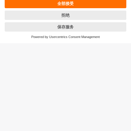
条款&条件
保修政策
地点 (EN)
易福门电子(上海)有限公司
上海市浦东新区
盛夏路61弄1号楼6层
邮编: 201203
总机: 021 3813 4800
传真: 021 5027 8669
电子邮箱:
info.cn@ifm.com
沪ICP备19047231号-1
沪公网安备31011502010310号
电话服务热线及QQ在线咨询
工作时间：
周一至周五 8:30~17:30
（节假日除外）