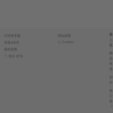
易
可持续发展
隐私政策
上
Cookies
条款&条件
盛
保修政策
邮
地点 (EN)
总机
传真
电
沪
沪
电
工
周
（