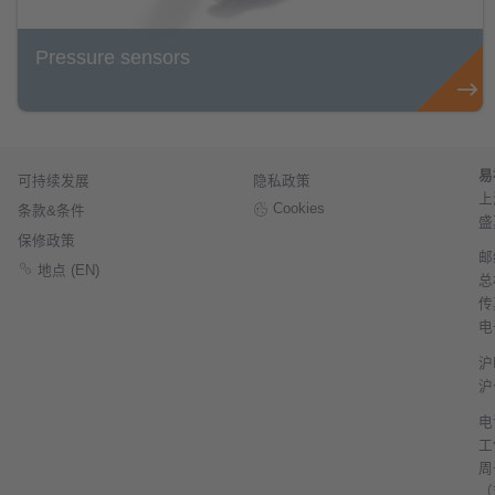
Pressure sensors
易
可持续发展
隐私政策
上
Cookies
条款&条件
盛
保修政策
邮
地点 (EN)
总机
传真
电
沪
沪
电
工
周
（