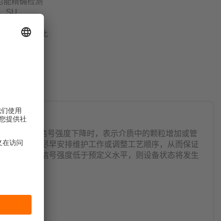
它也能精确检测
，SU
运动部件，因此
导致的故障，
的结论。当信号强度下降时，表示介质中的颗粒增加或管
性传输，因此可以尽早安排维护工作或调整工艺顺序，从而保证
术的传统系统。若信号强度低于预定义水平，则设备状态将发生
指示。