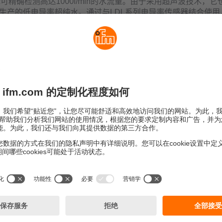
sonic可精确检测高达1000l/min的水流量。由于采用超声波技术，
生产的低电导率超纯水。通过与LDL系列电导率传感器结合使用
ic可在过滤工艺中实现可靠的质量控制。
sonic的测量管由不锈钢制成，且管内没有任何测量元件、密封件和
除了因叶轮或涡轮等机械系统中可能出现的损坏、泄漏或堵塞而
的压降问题。
将信号强度用作质量和维护指标
通过持续监测信号强度，可以得出关于介质质量或维护需求
道内壁出现沉积物。信号强度通过IO-Link进行非周期
高端产品的质量。该功能也适用于尚未采用IO-Link技
变化，且传感器将通过诊断输出和工作状态LED进行相应
了解有关SU-Puresonic的更多信息