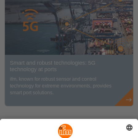
Smart and robust technologies: 5G
technology at ports
ifm, known for robust sensor and control
technology for extreme environments, provides
smart port solutions.
可持续发展
隐私政策
Cookies
条款&条件