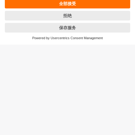
条款&条件
保修政策
地点 (EN)
易福门电子(上海)有限公司
上海市浦东新区
盛夏路61弄1号楼6层
邮编: 201203
总机: 021 3813 4800
传真: 021 5027 8669
电子邮箱:
info.cn@ifm.com
沪ICP备19047231号-1
沪公网安备31011502010310号
电话服务热线及QQ在线咨询
工作时间：
周一至周五 8:30~17:30
（节假日除外）