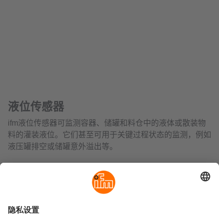
液位传感器
ifm液位传感器可监测容器、储罐和料仓中的液体或散装物
料的灌装液位。它们甚至可用于关键过程状态的监测，例如
液压罐排空或储罐意外溢出等。
ifm产品范围包括适合连续液位测量和点液位测量的液位传
感器。根据应用不同，我们提供使用不同测量原理的产品，
例如电容式、导波雷达或静压液位测量等。对于非接触式液
位检测，可使用光电测距传感器或3D相机系统。