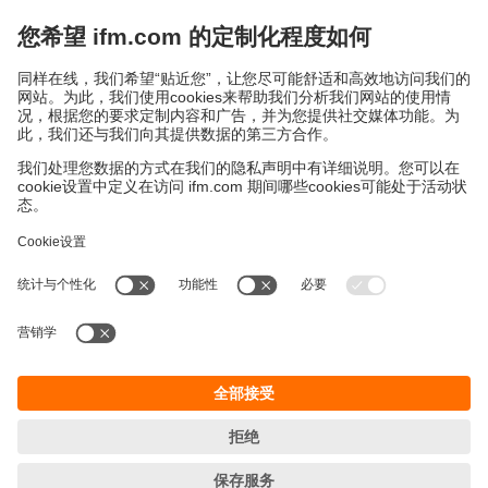
物料堆积和磨损通常会导致失效，尤其是当机械开关与介质
接触时。ifm的液位传感器不使用任何机械部件或浮子，因
此尤为坚固和可靠。ifm传感器还有本地液位指示以及通过
按钮进行简单开关点设置等优势。
可持续发展
隐私政策
Cookies
条款&条件
保修政策
地点 (EN)
易福门电子(上海)有限公司
上海市浦东新区
盛夏路61弄1号楼6层
邮编: 201203
总机: 021 3813 4800
传真: 021 5027 8669
电子邮箱:
info.cn@ifm.com