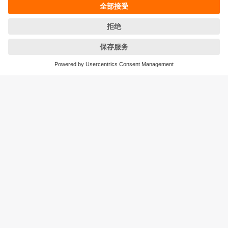
条款&条件
保修政策
地点 (EN)
易福门电子(上海)有限公司
上海市浦东新区
盛夏路61弄1号楼6层
邮编: 201203
总机: 021 3813 4800
传真: 021 5027 8669
电子邮箱:
info.cn@ifm.com
沪ICP备19047231号-1
沪公网安备31011502010310号
电话服务热线及QQ在线咨询
工作时间：
周一至周五 8:30~17:30
（节假日除外）