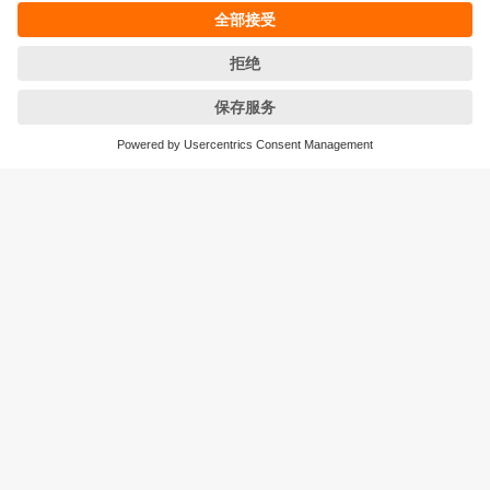
Cookies
条款&条件
保修政策
地点 (EN)
易福门电子(上海)有限公司
上海市浦东新区
盛夏路61弄1号楼6层
邮编: 201203
总机: 021 3813 4800
传真: 021 5027 8669
电子邮箱:
info.cn@ifm.com
沪ICP备19047231号-1
沪公网安备31011502010310号
电话服务热线及QQ在线咨询
工作时间：
周一至周五 8:30~17:30
（节假日除外）