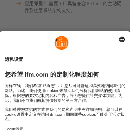
应用考量：
需要工厂具备兼容 IO-Link 的主站硬
件及底层系统架构支持。
可持续发展
隐私政策
Cookies
条款&条件
保修政策
地点 (EN)
易福门电子(上海)有限公司
上海市浦东新区
盛夏路61弄1号楼6层
邮编: 201203
总机: 021 3813 4800
传真: 021 5027 8669
电子邮箱:
info.cn@ifm.com
沪ICP备19047231号-1
沪公网安备31011502010310号