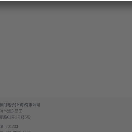
福门电子(上海)有限公司
海市浦东新区
夏路61弄1号楼6层
编: 201203