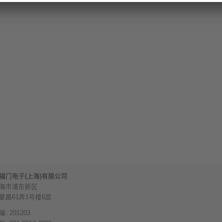
福门电子(上海)有限公司
海市浦东新区
夏路61弄1号楼6层
编: 201203