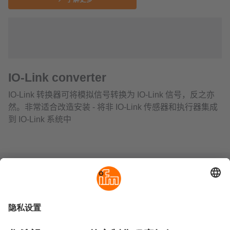
IO-Link converter
IO-Link 转换器可将模拟信号转换为 IO-Link 信号，反之亦
然。非常适合改造安装 - 将非 IO-Link 传感器和执行器集成
到 IO-Link 系统中
可持续发展
隐私政策
Cookies
条款&条件
保修政策
地点 (EN)
易福门电子(上海)有限公司