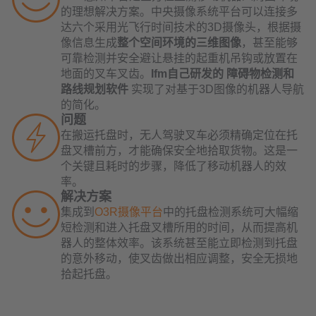
的理想解决方案。中央摄像系统平台可以连接多
达六个采用光飞行时间技术的3D摄像头，根据摄
像信息生成
整个空间环境的三维图像
，甚至能够
可靠检测并安全避让悬挂的起重机吊钩或放置在
地面的叉车叉齿。
Ifm自己研发的
障碍物检测和
路线规划软件
实现了对基于3D图像的机器人导航
的简化。
问题
在搬运托盘时，无人驾驶叉车必须精确定位在托
盘叉槽前方，才能确保安全地拾取货物。这是一
个关键且耗时的步骤，降低了移动机器人的效
率。
解决方案
集成到
O3R摄像平台
中的托盘检测系统可大幅缩
短检测和进入托盘叉槽所用的时间，从而提高机
器人的整体效率。该系统甚至能立即检测到托盘
的意外移动，使叉齿做出相应调整，安全无损地
拾起托盘。