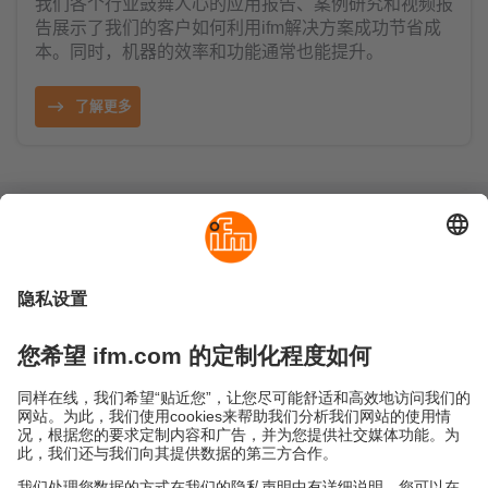
我们各个行业鼓舞人心的应用报告、案例研究和视频报
告展示了我们的客户如何利用ifm解决方案成功节省成
本。同时，机器的效率和功能通常也能提升。
了解更多
可持续发展
隐私政策
Cookies
条款&条件
保修政策
地点 (EN)
易福门电子(上海)有限公司
上海市浦东新区
盛夏路61弄1号楼6层
邮编: 201203
总机: 021 3813 4800
传真: 021 5027 8669