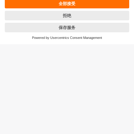
条款&条件
保修政策
地点 (EN)
易福门电子(上海)有限公司
上海市浦东新区
盛夏路61弄1号楼6层
邮编: 201203
总机: 021 3813 4800
传真: 021 5027 8669
电子邮箱:
info.cn@ifm.com
沪ICP备19047231号-1
沪公网安备31011502010310号
电话服务热线及QQ在线咨询
工作时间：
周一至周五 8:30~17:30
（节假日除外）