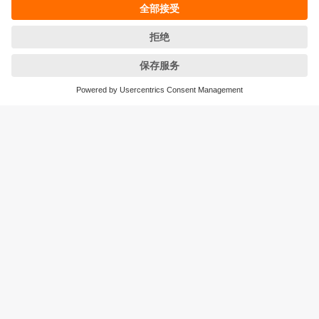
条款&条件
保修政策
地点 (EN)
易福门电子(上海)有限公司
上海市浦东新区
盛夏路61弄1号楼6层
邮编: 201203
总机: 021 3813 4800
传真: 021 5027 8669
电子邮箱:
info.cn@ifm.com
沪ICP备19047231号-1
沪公网安备31011502010310号
电话服务热线及QQ在线咨询
工作时间：
周一至周五 8:30~17:30
（节假日除外）