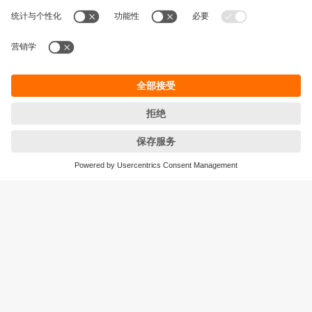
可持续发展
隐私政策
Cookies
条款&条件
保修政策
地点 (EN)
易福门电子(上海)有限公司
上海市浦东新区
盛夏路61弄1号楼6层
邮编: 201203
总机: 021 3813 4800
传真: 021 5027 8669
电子邮箱:
info.cn@ifm.com
沪ICP备19047231号-1
沪公网安备31011502010310号
电话服务热线及QQ在线咨询
工作时间：
周一至周五 8:30~17:30
（节假日除外）