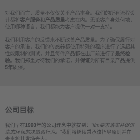
对我们而言，质量不仅仅关乎产品本身。我们的所有流程设
计都将
客户服务
和
产品质量
考虑在内。无论客户身处何地，
使用哪种语言，我们都能为客户提供
一对一
支持。
我们利用客户的反馈来不断改善产品质量。为了确保履行对
客户的承诺，我们的传感器都使用特殊的程序进行了远超其
性能限制的测试，并且每件产品都在出厂前进行了
最终检
验
。我们郑重对待我们的承诺，并
保证
为所有目录产品提供
5年
质保。
公司目标
我们早在
1990
年的公司理念中就提到：
“ifm要求落实并促进
生态环保的决策和行为。”
我们将继续秉承该指导原则并在
未来将其发扬光大。