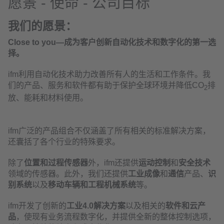
愿景 - 使命 - 公司目标
我们的愿景：
Close to you—成为客户创新自动化技术和数字化的第一选
择。
ifm利用自动化技术助力改善所有人的生活和工作条件。我
们的产品、服务和软件都有助于保护全球环境并降低CO
排
2
放、能耗和材料使用。
ifm广泛的产品组合不仅涵盖了所有相关的标准解决方案，
还囊括了各个行业的特殊要求。
除了
位置和过程传感器
外，ifm还提供
运动控制
和
安全技术
领域的传感器。此外，我们还提供
工业成像
和
通信
产品、
识
别系统
以及
移动车辆和工程机械系统
等。
ifm开发了创新的
工业4.0解决方案
以及相关的
软件和云产
品
，使现有业务流程数字化，并提供全新的整体控制选项，