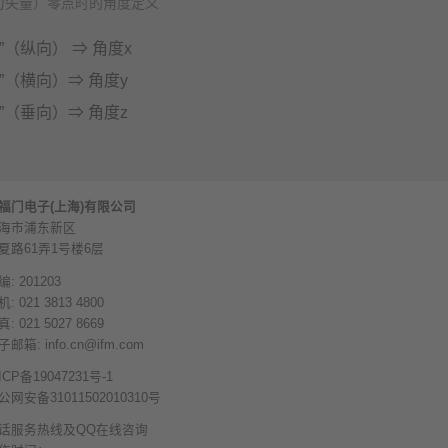
重力矢量）零点时的角度定义
”（纵向） ⇒ 角度x
仰”（横向）⇒ 角度y
航”（垂向）⇒ 角度z
福门电子(上海)有限公司
海市浦东新区
夏路61弄1号楼6层
编: 201203
: 021 3813 4800
: 021 5027 8669
子邮箱:
info.cn@ifm.com
ICP备19047231号-1
公网安备31011502010310号
话服务热线及QQ在线咨询