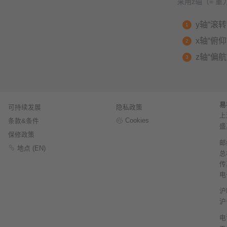
采用z轴（= 
y轴“滚转
x轴“俯
z轴“偏
易
可持续发展
隐私政策
上
Cookies
条款&条件
盛
保修政策
邮
地点 (EN)
总机
传真
电
沪
沪
电