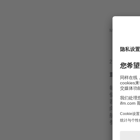
MEMS元件的
移动（=
电极相互
2个电极之间
重要说明！
每个倾角传感
使用的基准为重
若传感器的测
向。因此，无
航角可以通过
参见“
动态倾角