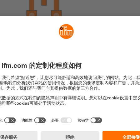
详细视图
 加速度）
之间间距为~1.3 µm
引起的电容变化由测量元件检测到并用于计算最终角度值。
器都在出厂前进行了绝对校准。
力矢量，即重力加速度1g（= 9.81 m/s²）。
量轴与地球矢量平行或相同，则无法测得任何角度；传感器在该
法围绕垂直的参考轴（偏航角）进行直接的角度测量（旋转检测
外部PLC间接计算。
传感器[JDxxxx]的其他功能
”。