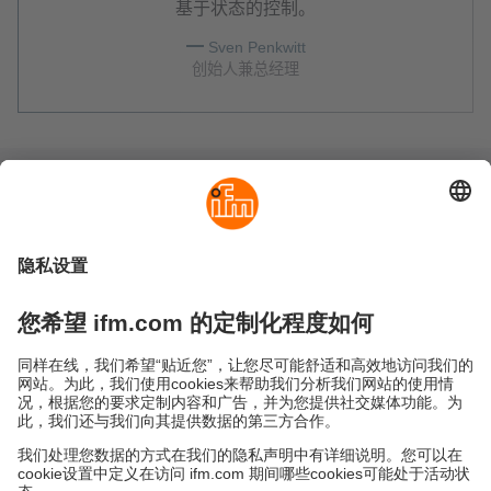
基于状态的控制。
Sven Penkwitt
创始人兼总经理
可持续发展
隐私政策
Cookies
条款&条件
保修政策
地点 (EN)
易福门电子(上海)有限公司
上海市浦东新区
盛夏路61弄1号楼6层
邮编: 201203
总机: 021 3813 4800
传真: 021 5027 8669
电子邮箱:
info.cn@ifm.com