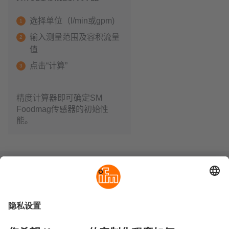
选择单位（l/min或gpm)
输入测量范围及容积流量
值
点击“计算”
精度计算器即可确定SM
Foodmag传感器的初始性
能。
可持续发展
隐私政策
Cookies
条款&条件
保修政策
地点 (EN)
易福门电子(上海)有限公司