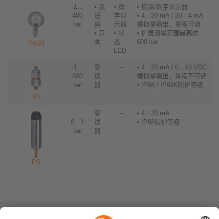
-1…
• 变
• 数
• 模拟/数字显示器
400
送
字显
• 4…20 mA / 20…4 mA
bar
器
示器
模拟量输出，量程可调
• 开
• 状
• 扩展测量范围最高达
关
态
600 bar
PG24
LED
-1…
变
–
• 4…20 mA / 0…10 VDC
600
送
模拟量输出，量程不可调
bar
器
• IP68 / IP69K防护等级
PA
变
–
• 4…20 mA
0…1
送
• IP68防护等级
bar
器
PS
可持续发展
隐私政策