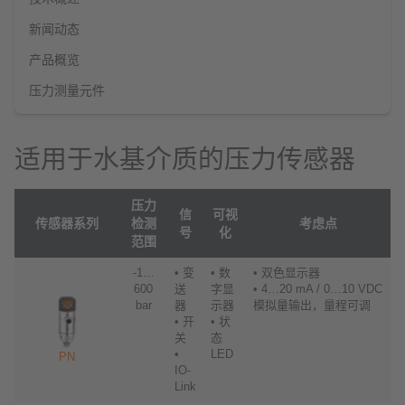
新闻动态
产品概览
压力测量元件
适用于水基介质的压力传感器
压力
信
可视
传感器系列
检测
考虑点
号
化
范围
-1…
• 变
• 数
• 双色显示器
600
送
字显
• 4…20 mA / 0…10 VDC
bar
器
示器
模拟量输出，量程可调
• 开
• 状
关
态
•
LED
PN
IO-
Link