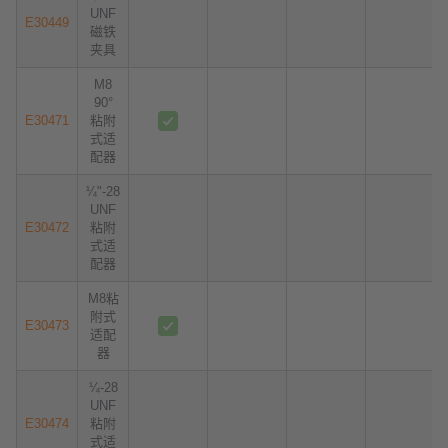
UNF
E30449
磁铁
夹具
M8
90°
E30471
粘附
式适
配器
¼"-28
UNF
E30472
粘附
式适
配器
M8粘
附式
E30473
适配
器
¼-28
UNF
E30474
粘附
式适