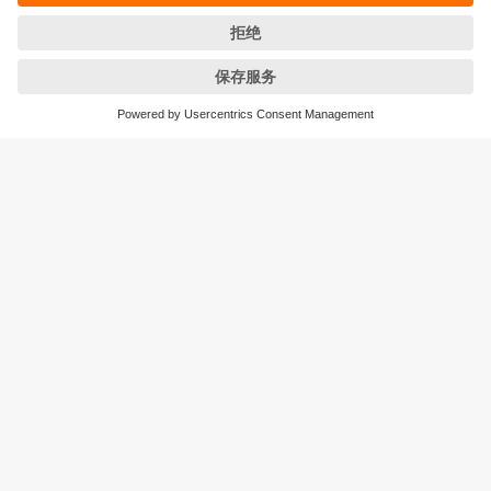
保修政策
地点 (EN)
易福门电子(上海)有限公司
上海市浦东新区
盛夏路61弄1号楼6层
邮编: 201203
总机: 021 3813 4800
传真: 021 5027 8669
电子邮箱:
info.cn@ifm.com
沪ICP备19047231号-1
沪公网安备31011502010310号
电话服务热线及QQ在线咨询
工作时间：
周一至周五 8:30~17:30
（节假日除外）