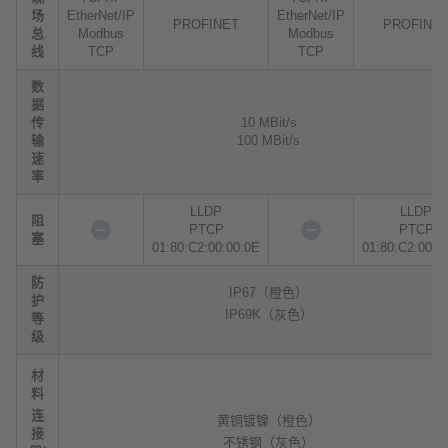
场
EtherNet/IP
EtherNet/IP
PROFINET
PROFINE
总
Modbus
Modbus
线
TCP
TCP
数
据
传
10 MBit/s
输
100 MBit/s
速
率
LLDP
LLDP
阻
PTCP
PTCP
塞
01:80:C2:00:00:0E
01:80:C2:00:0
防
IP67（橙色）
护
IP69K（灰色）
等
级
材
料
连
黄铜镀镍（橙色）
接
不锈钢（灰色）