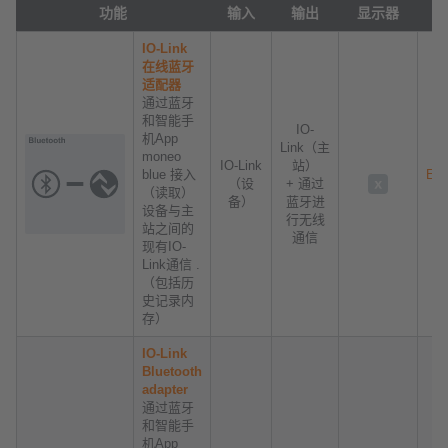
功能
输入
输出
显示器
产
IO-Link
在线蓝牙
适配器
通过蓝牙
和智能手
IO-
机App
Link（主
moneo
IO-Link
站）
blue 接入
E30
（设
+ 通过
（读取）
IP
备）
蓝牙进
设备与主
行无线
站之间的
通信
现有IO-
Link通信 .
（包括历
史记录内
存）
IO-Link
Bluetooth
adapter
通过蓝牙
和智能手
机App