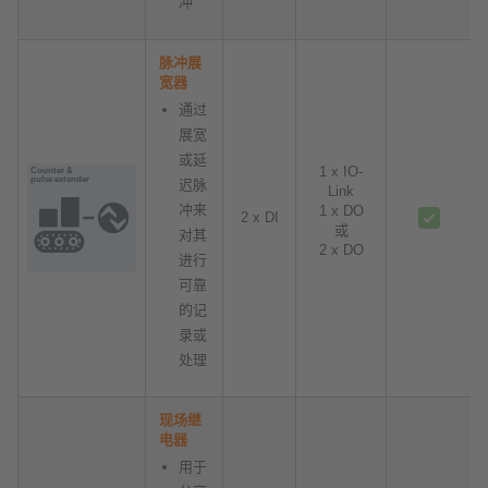
冲
脉冲展
宽器
通过
展宽
或延
1 x IO-
迟脉
Link
冲来
1 x DO
2 x DI
或
对其
2 x DO
进行
可靠
的记
录或
处理
现场继
电器
用于