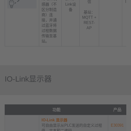
信
IP 
感器（不
Link设
区分制造
备
基站：
商）连
MQTT +
接，并通
REST-
过蓝牙将
AP
过程数据
传输至基
站。
IO-Link显示器
功能
产品
IO-Link 显示器
可自由显示从PLC发送的自定义过程
E30391
值、文本和二维码。