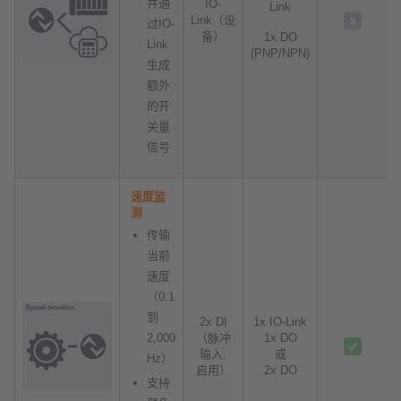
并通
IO-
Link
Link（设
过IO-
备）
1x DO
Link
(PNP/NPN)
生成
额外
的开
关量
信号
速度监
测
传输
当前
速度
（0.1
到
2x DI
1x IO-Link
2,000
（脉冲
1x DO
输入,
或
Hz）
启用）
2x DO
支持