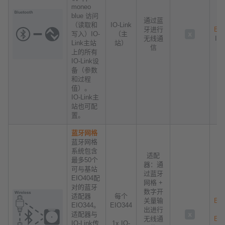
moneo
blue 访问
通过蓝
（读取和
IO-Link
牙进行
EIO
写入）IO-
（主
无线通
IP 
Link主站
站）
信
上的所有
IO-Link设
备（参数
和过程
值）。
IO-Link主
站也可配
置。
蓝牙网格
蓝牙网格
系统包含
适配
最多50个
器：通
可与基站
过蓝牙
EIO404配
网格 +
对的蓝牙
数字开
适配器
每个
关量输
EIO
EIO344。
EIO344
出进行
IP
适配器与
无线通
EIO
IO-Link传
1x IO-