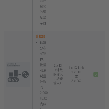
颜色
变化
的速
度显
示器
计数器
估算
分布
式物
体、
批量
2 x DI
1 x IO-Link
（计数
和消
1 x DO
器输入
耗量
或
，功能
2 x DO
计数
输入）
的
2,000
Hz以
内脉