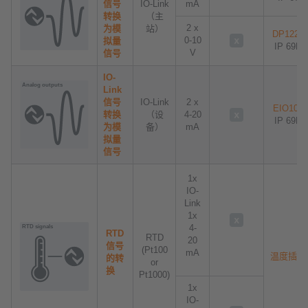
信号
IO-Link
mA
转换
（主
2 x
为模
站）
DP1223
0-10
拟量
IP 69K
V
信号
IO-
Link
信号
IO-Link
2 x
EIO104
转换
（设
4-20
IP 69K
为模
备）
mA
拟量
信号
1x
IO-
Link
1x
4-
RTD
RTD
20
信号
(Pt100
mA
温度插头
的转
or
换
Pt1000)
1x
IO-