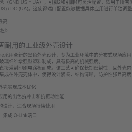
（GND US = UA），引脚2和引脚4可灵活配置，适用于所有类型的
 (US) / DO (UA)。这使得端口配置能够根据具体应用进行单独调
性高
减少
固耐用的工业级外壳设计
ionLine采用全新的黑色外壳设计，专为工业环境中的分布式现场应
玻璃纤维增强型塑料制成，具有极高的机械强度。
直接灌封印刷电路板而成。该工艺可确保长期密封性，且外壳内
集成在外壳壳体中，使得设计紧凑，结构清晰，防护性强且高度
外壳实现成本优化
应用的出色抗冲击和抗振动性能
的设计，适合现场持续使用
集成IO-Link端口