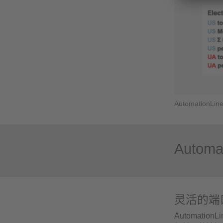
AutomationLin
Automa
灵活的端
Automati