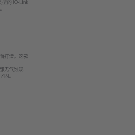
 IO-Link
整。
用而打造。这款
部无气蚀现
坚固。