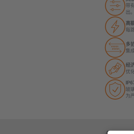
带有
出
高
每
多
集成
经
优
IP
玻
为
Autom