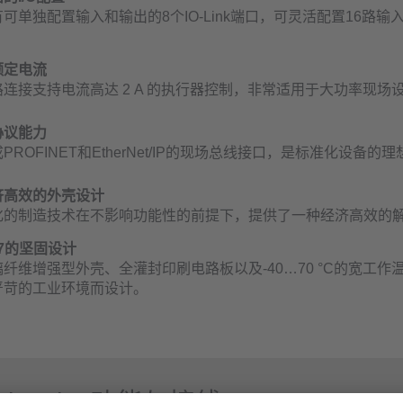
可单独配置输入和输出的8个IO-Link端口，可灵活配置16路输入
。
额定电流
路连接支持电流高达 2 A 的执行器控制，非常适用于大功率现场
协议能力
PROFINET和EtherNet/IP的现场总线接口，是标准化设备的
济高效的外壳设计
化的制造技术在不影响功能性的前提下，提供了一种经济高效的
67的坚固设计
璃纤维增强型外壳、全灌封印刷电路板以及-40…70 °C的宽工作
严苛的工业环境而设计。
ationLine功能与接线