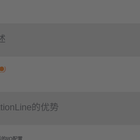
述
ationLine的优势
的I/O配置